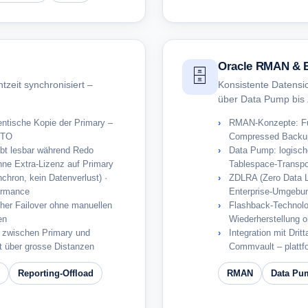
Oracle RMAN & B
🗄️
zeit synchronisiert –
Konsistente Datens
über Data Pump bis
entische Kopie der Primary –
RMAN-Konzepte: Ful
RTO
Compressed Backup
ibt lesbar während Redo
Data Pump: logische
hne Extra-Lizenz auf Primary
Tablespace-Transpo
hron, kein Datenverlust) ·
ZDLRA (Zero Data L
ormance
Enterprise-Umgebun
cher Failover ohne manuellen
Flashback-Technolo
en
Wiederherstellung 
e zwischen Primary und
Integration mit Dri
t über grosse Distanzen
Commvault – plattf
Reporting-Offload
RMAN
Data Pu