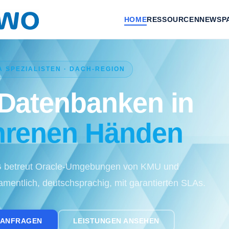
HOME
RESSOURCEN
NEWS
P
 SPEZIALISTEN · DACH-REGION
 Datenbanken in
hrenen Händen
G betreut Oracle-Umgebungen von KMU und
amentlich, deutschsprachig, mit garantierten SLAs.
 ANFRAGEN
LEISTUNGEN ANSEHEN