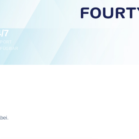
/7
PORT
FÜGBAR
bei.