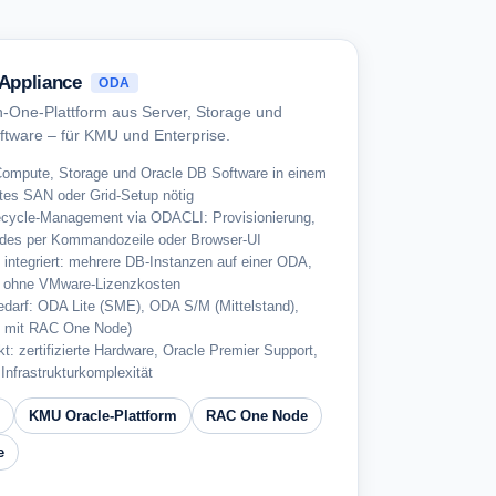
 Appliance
ODA
-in-One-Plattform aus Server, Storage und
tware – für KMU und Enterprise.
 Compute, Storage und Oracle DB Software in einem
tes SAN oder Grid-Setup nötig
fecycle-Management via ODACLI: Provisionierung,
des per Kommandozeile oder Browser-UI
 integriert: mehrere DB-Instanzen auf einer ODA,
t ohne VMware-Lizenzkosten
edarf: ODA Lite (SME), ODA S/M (Mittelstand),
e mit RAC One Node)
t: zertifizierte Hardware, Oracle Premier Support,
nfrastrukturkomplexität
KMU Oracle-Plattform
RAC One Node
e