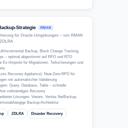
ackup-Strategie
RMAN
icherung für Oracle-Umgebungen – von RMAN
 ZDLRA.
l/Incremental Backup, Block Change Tracking,
s – optimal abgestimmt auf RPO und RTO
 Ex-/Importe für Migrationen, Teilsicherungen und
rte
oss Recovery Appliance): Near-Zero-RPO für
gen mit automatischer Validierung
gien: Query, Database, Table – schnelle
ohne vollständiges Recovery
ttanbieter-Lösungen: Veeam, Veritas NetBackup,
ormunabhängige Backup-Architektur
mp
ZDLRA
Disaster Recovery