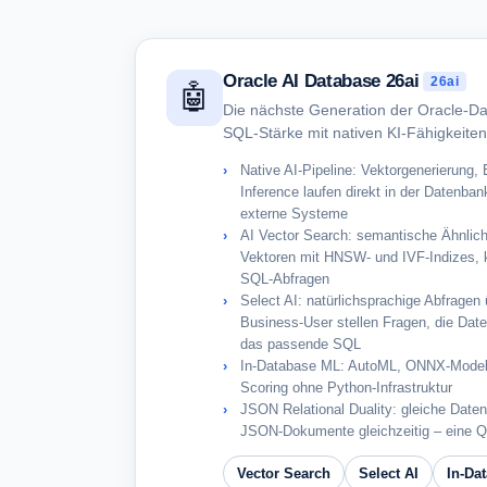
Oracle AI Database 26ai
26ai
🤖
Die nächste Generation der Oracle-Dat
SQL-Stärke mit nativen KI-Fähigkeiten
Native AI-Pipeline: Vektorgenerierung
Inference laufen direkt in der Datenb
externe Systeme
AI Vector Search: semantische Ähnlich
Vektoren mit HNSW- und IVF-Indizes, 
SQL-Abfragen
Select AI: natürlichsprachige Abfragen
Business-User stellen Fragen, die Dat
das passende SQL
In-Database ML: AutoML, ONNX-Modell
Scoring ohne Python-Infrastruktur
JSON Relational Duality: gleiche Daten 
JSON-Dokumente gleichzeitig – eine Qu
Vector Search
Select AI
In-Da