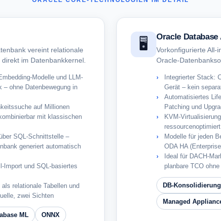
ORACLE CORE-TECHNOLOGIEN IM DETAIL
Oracle Database
🖥️
enbank vereint relationale
Vorkonfigurierte All
 direkt im Datenbankkernel.
Oracle-Datenbanksof
, Embedding-Modelle und LLM-
Integrierter Stack:
ank – ohne Datenbewegung in
Gerät – kein separa
Automatisiertes Li
keitssuche auf Millionen
Patching und Upgra
kombinierbar mit klassischen
KVM-Virtualisierung
ressourcenoptimier
 über SQL-Schnittstelle –
Modelle für jeden B
enbank generiert automatisch
ODA HA (Enterpris
Ideal für DACH-Mark
-Import und SQL-basiertes
planbare TCO ohne I
DB-Konsolidierung
als relationale Tabellen und
elle, zwei Sichten
Managed Applianc
tabase ML
ONNX