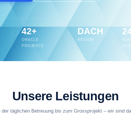
42+
DACH
24
ORACLE
REGION
SUP
PROJEKTE
VER
Unsere Leistungen
 der täglichen Betreuung bis zum Grossprojekt – wir sind da