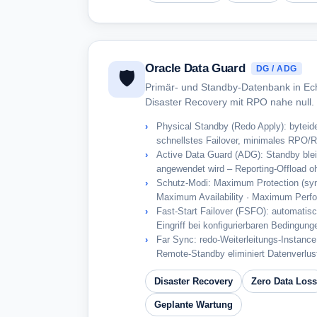
Oracle Data Guard
DG / ADG
🛡️
Primär- und Standby-Datenbank in Echt
Disaster Recovery mit RPO nahe null.
Physical Standby (Redo Apply): byteid
schnellstes Failover, minimales RPO/
Active Data Guard (ADG): Standby ble
angewendet wird – Reporting-Offload o
Schutz-Modi: Maximum Protection (sync
Maximum Availability · Maximum Perf
Fast-Start Failover (FSFO): automatis
Eingriff bei konfigurierbaren Bedingung
Far Sync: redo-Weiterleitungs-Instanc
Remote-Standby eliminiert Datenverlus
Disaster Recovery
Zero Data Loss
Geplante Wartung