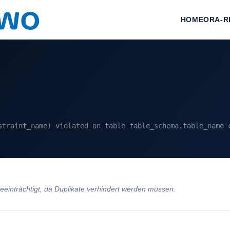
HOME
ORA-R
straint_name) violated on table table_schema.table_name 
beeinträchtigt, da Duplikate verhindert werden müssen.