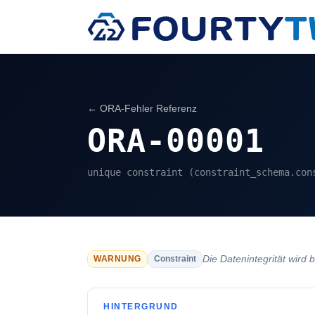
← ORA-Fehler Referenz
ORA-00001
unique constraint (constraint_schema.con
Die Datenintegrität wird 
WARNUNG
Constraint
HINTERGRUND