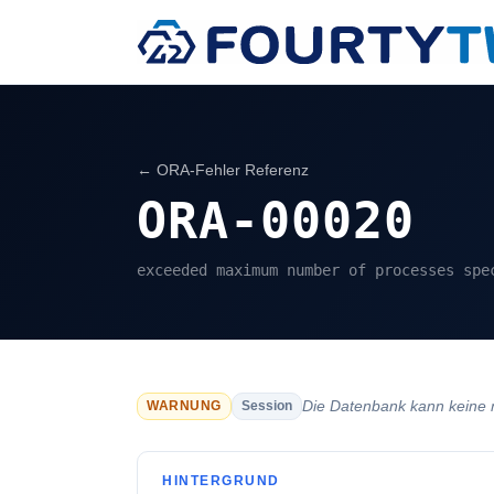
← ORA-Fehler Referenz
ORA-00020
exceeded maximum number of processes spe
Die Datenbank kann keine
WARNUNG
Session
HINTERGRUND