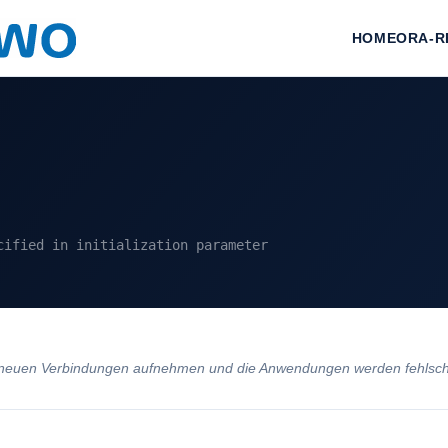
HOME
ORA-R
cified in initialization parameter
 neuen Verbindungen aufnehmen und die Anwendungen werden fehlsch