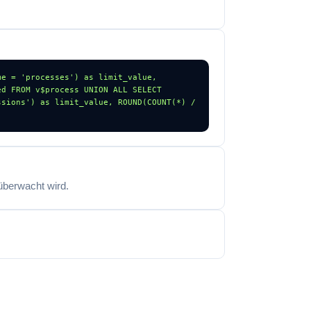
e = 'processes') as limit_value, 
d FROM v$process UNION ALL SELECT 
sions') as limit_value, ROUND(COUNT(*) / 
überwacht wird.