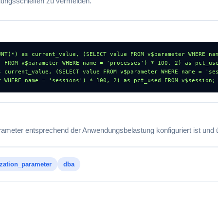
ungsschleifen zu vermeiden.
NT(*) as current_value, (SELECT value FROM v$parameter WHERE nam
 FROM v$parameter WHERE name = 'processes') * 100, 2) as pct_use
s current_value, (SELECT value FROM v$parameter WHERE name = 'ses
r WHERE name = 'sessions') * 100, 2) as pct_used FROM v$session;
meter entsprechend der Anwendungsbelastung konfiguriert ist und 
lization_parameter
dba