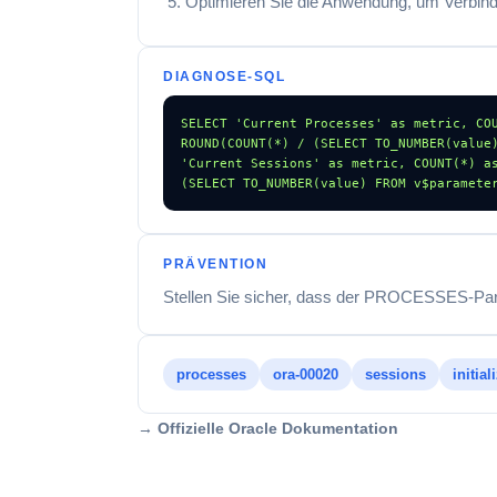
Optimieren Sie die Anwendung, um Verbind
DIAGNOSE-SQL
SELECT 'Current Processes' as metric, COU
ROUND(COUNT(*) / (SELECT TO_NUMBER(value)
'Current Sessions' as metric, COUNT(*) a
(SELECT TO_NUMBER(value) FROM v$paramete
PRÄVENTION
Stellen Sie sicher, dass der PROCESSES-Para
processes
ora-00020
sessions
initia
→ Offizielle Oracle Dokumentation