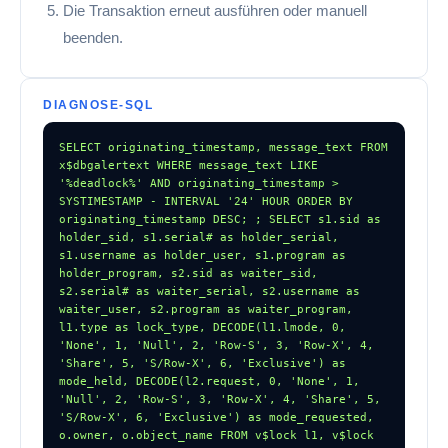
Die Transaktion erneut ausführen oder manuell
beenden.
DIAGNOSE-SQL
SELECT originating_timestamp, message_text FROM 
x$dbgalertext WHERE message_text LIKE 
'%deadlock%' AND originating_timestamp > 
SYSTIMESTAMP - INTERVAL '24' HOUR ORDER BY 
originating_timestamp DESC; ; SELECT s1.sid as 
holder_sid, s1.serial# as holder_serial, 
s1.username as holder_user, s1.program as 
holder_program, s2.sid as waiter_sid, 
s2.serial# as waiter_serial, s2.username as 
waiter_user, s2.program as waiter_program, 
l1.type as lock_type, DECODE(l1.lmode, 0, 
'None', 1, 'Null', 2, 'Row-S', 3, 'Row-X', 4, 
'Share', 5, 'S/Row-X', 6, 'Exclusive') as 
mode_held, DECODE(l2.request, 0, 'None', 1, 
'Null', 2, 'Row-S', 3, 'Row-X', 4, 'Share', 5, 
'S/Row-X', 6, 'Exclusive') as mode_requested, 
o.owner, o.object_name FROM v$lock l1, v$lock 