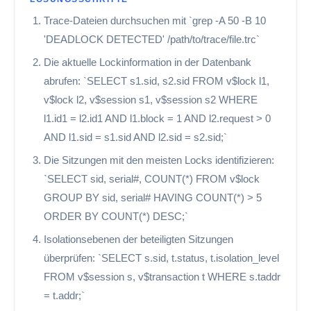
Trace-Dateien durchsuchen mit `grep -A 50 -B 10
'DEADLOCK DETECTED' /path/to/trace/file.trc`
Die aktuelle Lockinformation in der Datenbank
abrufen: `SELECT s1.sid, s2.sid FROM v$lock l1,
v$lock l2, v$session s1, v$session s2 WHERE
l1.id1 = l2.id1 AND l1.block = 1 AND l2.request > 0
AND l1.sid = s1.sid AND l2.sid = s2.sid;`
Die Sitzungen mit den meisten Locks identifizieren:
`SELECT sid, serial#, COUNT(*) FROM v$lock
GROUP BY sid, serial# HAVING COUNT(*) > 5
ORDER BY COUNT(*) DESC;`
Isolationsebenen der beteiligten Sitzungen
überprüfen: `SELECT s.sid, t.status, t.isolation_level
FROM v$session s, v$transaction t WHERE s.taddr
= t.addr;`