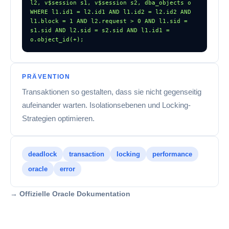
l2, v$session s1, v$session s2, dba_objects o 
WHERE l1.id1 = l2.id1 AND l1.id2 = l2.id2 AND 
l1.block = 1 AND l2.request > 0 AND l1.sid = 
s1.sid AND l2.sid = s2.sid AND l1.id1 = 
o.object_id(+);
PRÄVENTION
Transaktionen so gestalten, dass sie nicht gegenseitig
aufeinander warten. Isolationsebenen und Locking-
Strategien optimieren.
deadlock
transaction
locking
performance
oracle
error
→ Offizielle Oracle Dokumentation