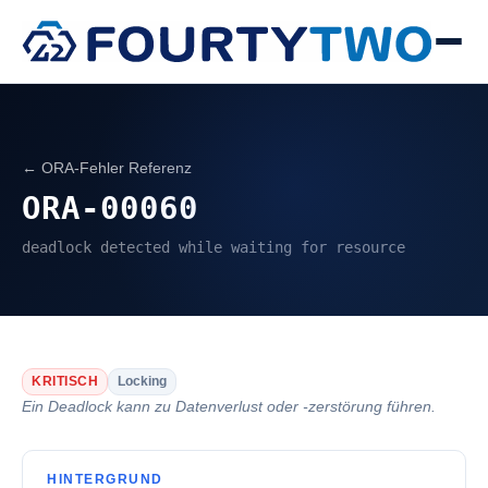
← ORA-Fehler Referenz
ORA-00060
deadlock detected while waiting for resource
KRITISCH
Locking
Ein Deadlock kann zu Datenverlust oder -zerstörung führen.
HINTERGRUND