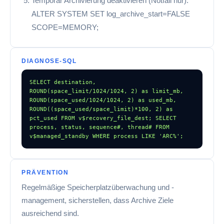
Temporär Archivierung deaktivieren (Notfall nur):
ALTER SYSTEM SET log_archive_start=FALSE
SCOPE=MEMORY;
DIAGNOSE-SQL
SELECT destination, 
ROUND(space_limit/1024/1024, 2) as limit_mb, 
ROUND(space_used/1024/1024, 2) as used_mb, 
ROUND((space_used/space_limit)*100, 2) as 
pct_used FROM v$recovery_file_dest; SELECT 
process, status, sequence#, thread# FROM 
v$managed_standby WHERE process LIKE 'ARC%';
PRÄVENTION
Regelmäßige Speicherplatzüberwachung und -
management, sicherstellen, dass Archive Ziele
ausreichend sind.