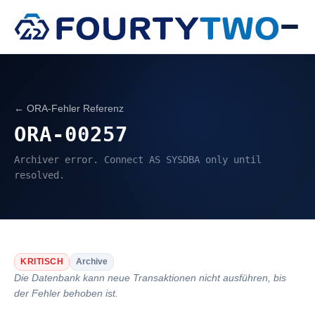
← ORA-Fehler Referenz
ORA-00257
Archiver error. Connect AS SYSDBA only until
resolved.
KRITISCH
Archive
Die Datenbank kann neue Transaktionen nicht ausführen, bis
der Fehler behoben ist.