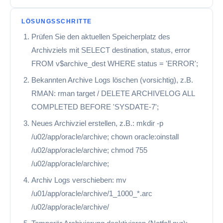
LÖSUNGSSCHRITTE
Prüfen Sie den aktuellen Speicherplatz des
Archivziels mit SELECT destination, status, error
FROM v$archive_dest WHERE status = 'ERROR';
Bekannten Archive Logs löschen (vorsichtig), z.B.
RMAN: rman target / DELETE ARCHIVELOG ALL
COMPLETED BEFORE 'SYSDATE-7';
Neues Archivziel erstellen, z.B.: mkdir -p
/u02/app/oracle/archive; chown oracle:oinstall
/u02/app/oracle/archive; chmod 755
/u02/app/oracle/archive;
Archiv Logs verschieben: mv
/u01/app/oracle/archive/1_1000_*.arc
/u02/app/oracle/archive/