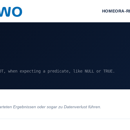
HOME
ORA-R
OT, when expecting a predicate, like NULL or TRUE.
teten Ergebnissen oder sogar zu Datenverlust führen.