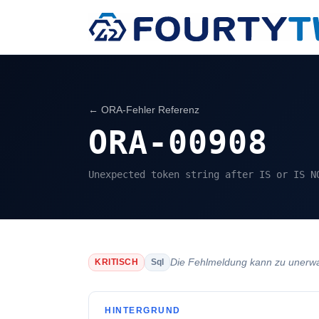
← ORA-Fehler Referenz
ORA-00908
Unexpected token string after IS or IS N
Die Fehlmeldung kann zu unerwar
KRITISCH
Sql
HINTERGRUND