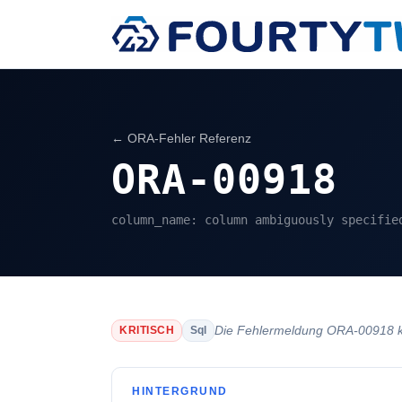
← ORA-Fehler Referenz
ORA-00918
column_name: column ambiguously specifie
Die Fehlermeldung ORA-00918 kan
KRITISCH
Sql
HINTERGRUND