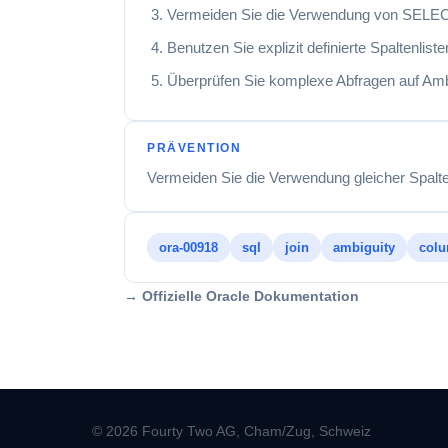
Vermeiden Sie die Verwendung von SELECT
Benutzen Sie explizit definierte Spaltenlis
Überprüfen Sie komplexe Abfragen auf Ambig
PRÄVENTION
Vermeiden Sie die Verwendung gleicher Spalt
ora-00918
sql
join
ambiguity
col
→ Offizielle Oracle Dokumentation
© 2026 Fourty Two AG, Cham/Zug, Schweiz