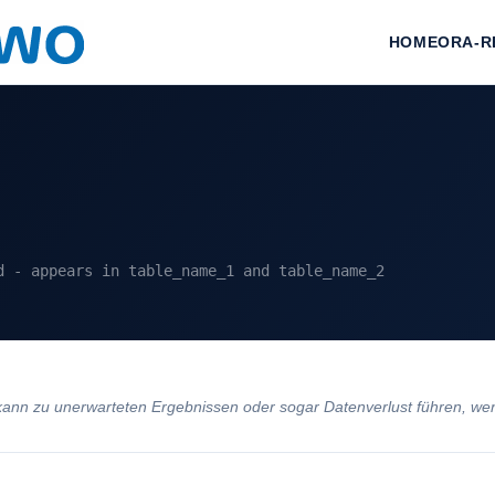
HOME
ORA-R
d - appears in table_name_1 and table_name_2
n zu unerwarteten Ergebnissen oder sogar Datenverlust führen, wenn