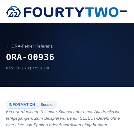
← ORA-Fehler Referenz
ORA-00936
missing expression
INFORMATION
Session
Ein erforderlicher Teil einer Klausel oder eines Ausdrucks ist
fehlgegangen. Zum Beispiel wurde ein SELECT-Befehl ohne
eine Liste von Spalten oder Ausdrücken eingebunden.