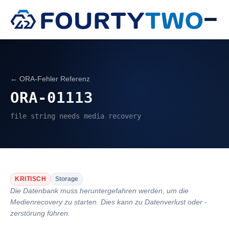
← ORA-Fehler Referenz
ORA-01113
file string needs media recovery
KRITISCH
Storage
Die Datenbank muss heruntergefahren werden, um die
Medienrecovery zu starten. Dies kann zu Datenverlust oder -
zerstörung führen.