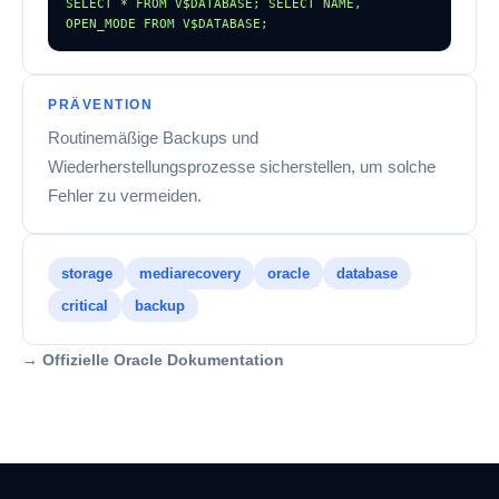
SELECT * FROM V$DATABASE; SELECT NAME, 
OPEN_MODE FROM V$DATABASE;
PRÄVENTION
Routinemäßige Backups und
Wiederherstellungsprozesse sicherstellen, um solche
Fehler zu vermeiden.
storage
mediarecovery
oracle
database
critical
backup
→ Offizielle Oracle Dokumentation