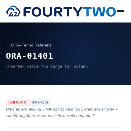
← ORA-Fehler Referenz
ORA-01401
inserted value too large for column
KRITISCH
Data-Type
Die Fehlermeldung ORA-01401 kann zu Datenverlust oder -
zerstörung führen, wenn nicht korrekt behandelt.