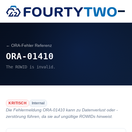
← ORA-Fehler Referenz
ORA-01410
The ROWID is invalid.
KRITISCH
Internal
Die Fehlermeldung ORA-01410 kann zu Datenverlust oder -
zerstörung führen, da sie auf ungültige ROWIDs hinweist.