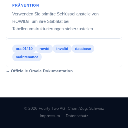
PRÄVENTION
Verwenden Sie primäre Schlüssel anstelle von
ROWIDs, um ihre Stabilität bei
Tabellenumstrukturierungen sicherzustellen.
ora-01410
rowid
invalid
database
maintenance
→ Offizielle Oracle Dokumentation
© 2026 Fourty Two AG, Cham/Zug, Schweiz
Impressum
Datenschutz