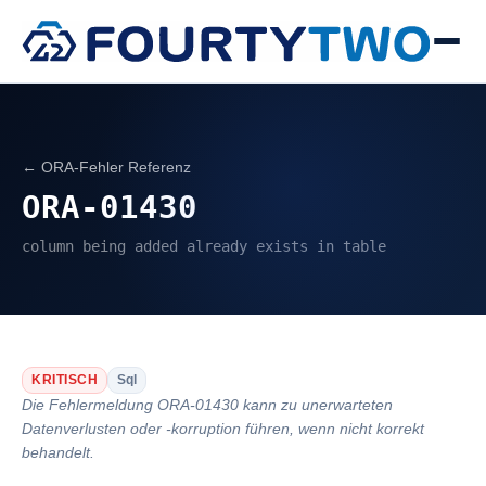
← ORA-Fehler Referenz
ORA-01430
column being added already exists in table
KRITISCH
Sql
Die Fehlermeldung ORA-01430 kann zu unerwarteten
Datenverlusten oder -korruption führen, wenn nicht korrekt
behandelt.