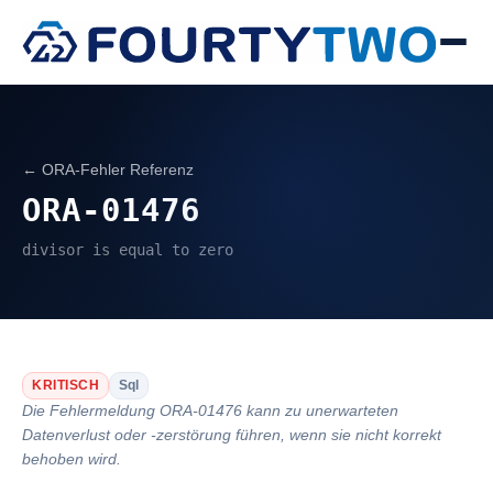
← ORA-Fehler Referenz
ORA-01476
divisor is equal to zero
KRITISCH
Sql
Die Fehlermeldung ORA-01476 kann zu unerwarteten
Datenverlust oder -zerstörung führen, wenn sie nicht korrekt
behoben wird.