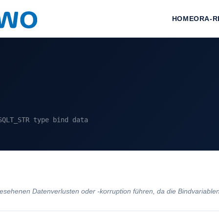
HOME
ORA-R
SQLT_STR type bind data
enen Datenverlusten oder -korruption führen, da die Bindvariablen nic