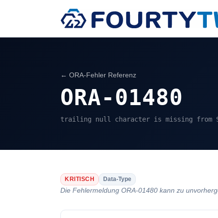
← ORA-Fehler Referenz
ORA-01480
trailing null character is missing from 
KRITISCH
Data-Type
Die Fehlermeldung ORA-01480 kann zu unvorhergeseh