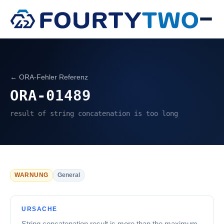
← ORA-Fehler Referenz
ORA-01489
result of string concatenation is too long
WARNUNG
General
URSACHE
String concatenation result is more than the maximum