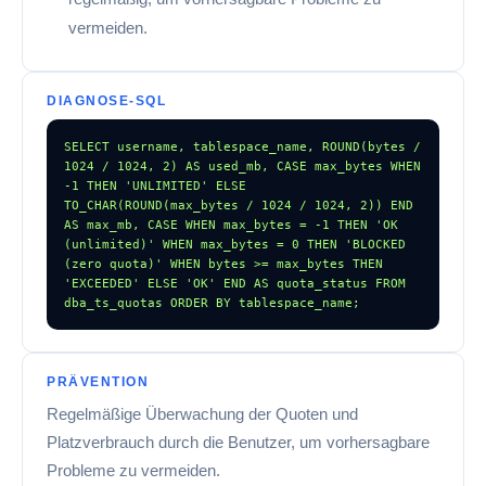
vermeiden.
DIAGNOSE-SQL
SELECT username, tablespace_name, ROUND(bytes / 
1024 / 1024, 2) AS used_mb, CASE max_bytes WHEN 
-1 THEN 'UNLIMITED' ELSE 
TO_CHAR(ROUND(max_bytes / 1024 / 1024, 2)) END 
AS max_mb, CASE WHEN max_bytes = -1 THEN 'OK 
(unlimited)' WHEN max_bytes = 0 THEN 'BLOCKED 
(zero quota)' WHEN bytes >= max_bytes THEN 
'EXCEEDED' ELSE 'OK' END AS quota_status FROM 
dba_ts_quotas ORDER BY tablespace_name;
PRÄVENTION
Regelmäßige Überwachung der Quoten und
Platzverbrauch durch die Benutzer, um vorhersagbare
Probleme zu vermeiden.