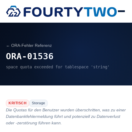
← ORA-Fehler Referenz
ORA-01536
space quota exceeded for tablespace 'string'
KRITISCH
Storage
Die Quotas für den Benutzer wurden überschritten, was zu einer
Datenbankfehlermeldung führt und potenziell zu Datenverlust
oder -zerstörung führen kann.