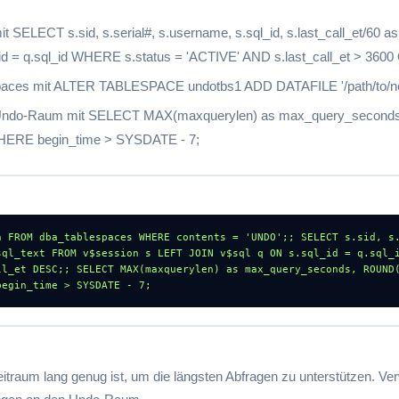
mit SELECT s.sid, s.serial#, s.username, s.sql_id, s.last_call_et/60
id = q.sql_id WHERE s.status = 'ACTIVE' AND s.last_call_et > 360
espaces mit ALTER TABLESPACE undotbs1 ADD DATAFILE '/path/to/
en Undo-Raum mit SELECT MAX(maxquerylen) as max_query_second
ERE begin_time > SYSDATE - 7;
 FROM dba_tablespaces WHERE contents = 'UNDO';; SELECT s.sid, s.
ql_text FROM v$session s LEFT JOIN v$sql q ON s.sql_id = q.sql_i
l_et DESC;; SELECT MAX(maxquerylen) as max_query_seconds, ROUND(
begin_time > SYSDATE - 7;
eitraum lang genug ist, um die längsten Abfragen zu unterstützen. Ve