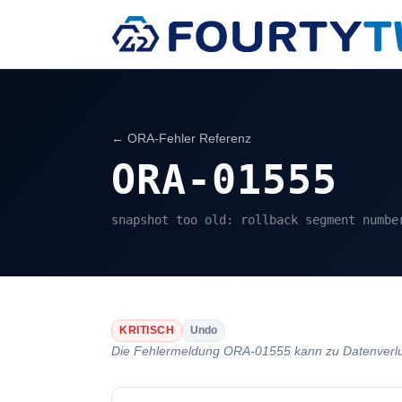
← ORA-Fehler Referenz
ORA-01555
snapshot too old: rollback segment numbe
KRITISCH
Undo
Die Fehlermeldung ORA-01555 kann zu Datenverlust