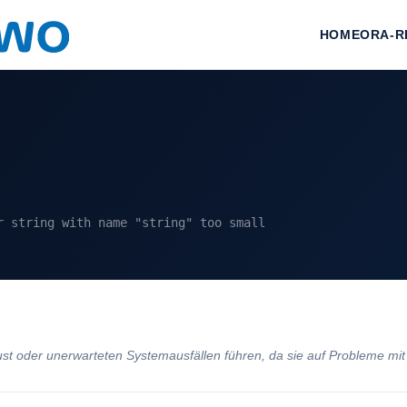
HOME
ORA-R
r string with name "string" too small
 oder unerwarteten Systemausfällen führen, da sie auf Probleme mit