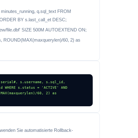
 as minutes_running, q.sql_text FROM
0 ORDER BY s.last_call_et DESC;
new/file.dbf' SIZE 500M AUTOEXTEND ON;
s, ROUND(MAX(maxquerylen)/60, 2) as
serial#, s.username, s.sql_id, 
d WHERE s.status = 'ACTIVE' AND 
MAX(maxquerylen)/60, 2) as 
rwenden Sie automatisierte Rollback-