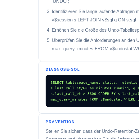
'UNDO';
Identifizieren Sie lange laufende Abfragen 
v$session s LEFT JOIN v$sql q ON s.sql_
Erhöhen Sie die Größe des Undo-Tabell
Überprüfen Sie die Anforderungen an d
max_query_minutes FROM v$undostat WH
DIAGNOSE-SQL
SELECT tablespace_name, status, retention
s.last_call_et/60 as minutes_running, q.s
s.last_call_et > 3600 ORDER BY s.last_cal
max_query_minutes FROM v$undostat WHERE 
PRÄVENTION
Stellen Sie sicher, dass der Undo-Retention-Z