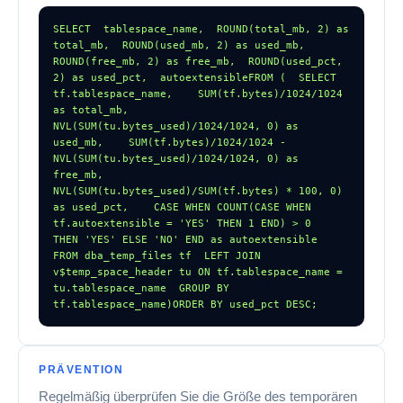
SELECT  tablespace_name,  ROUND(total_mb, 2) as 
total_mb,  ROUND(used_mb, 2) as used_mb,  
ROUND(free_mb, 2) as free_mb,  ROUND(used_pct, 
2) as used_pct,  autoextensibleFROM (  SELECT    
tf.tablespace_name,    SUM(tf.bytes)/1024/1024 
as total_mb,    
NVL(SUM(tu.bytes_used)/1024/1024, 0) as 
used_mb,    SUM(tf.bytes)/1024/1024 - 
NVL(SUM(tu.bytes_used)/1024/1024, 0) as 
free_mb,    
NVL(SUM(tu.bytes_used)/SUM(tf.bytes) * 100, 0) 
as used_pct,    CASE WHEN COUNT(CASE WHEN 
tf.autoextensible = 'YES' THEN 1 END) > 0         
THEN 'YES' ELSE 'NO' END as autoextensible  
FROM dba_temp_files tf  LEFT JOIN 
v$temp_space_header tu ON tf.tablespace_name = 
tu.tablespace_name  GROUP BY 
tf.tablespace_name)ORDER BY used_pct DESC;
PRÄVENTION
Regelmäßig überprüfen Sie die Größe des temporären