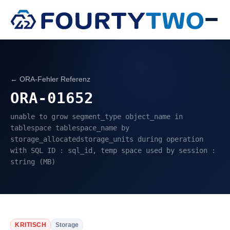
← ORA-Fehler Referenz
ORA-01652
unable to grow segment_type object_name in
tablespace tablespace_name by
storage_allocatedstorage_units during operation
with SQL ID : sql_id, temp space used by session :
string (MB)
KRITISCH
Storage