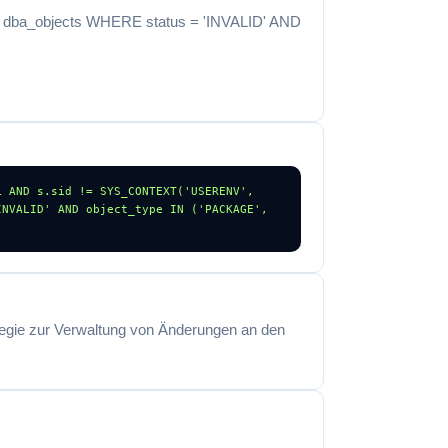
ROM dba_objects WHERE status = 'INVALID' AND
 AND s.sid != SYS_CONTEXT('USERENV', 
NVALID' AND object_type IN ('PACKAGE', 
tegie zur Verwaltung von Änderungen an den