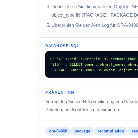
Identifizieren Sie die veralteten Objekt
object_type IN ('PACKAGE', 'PACKAGE 
Überprüfen Sie den Alert Log für ORA-040
DIAGNOSE-SQL
SELECT s.sid, s.serial#, s.username FROM 
'SID');; SELECT owner, object_name, obje
'PACKAGE BODY') ORDER BY owner, object_n
PRÄVENTION
Vermeiden Sie die Rekompilierung von Paketen
Paketen, um Konflikte zu minimieren.
ora-04068
package
recompilation
ses