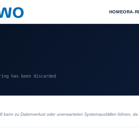
HOME
ORA-R
ring has been discarded
kann zu Datenverlust oder unerwarteten Systemausfällen führen, da 