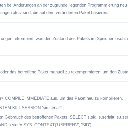
ten bei Änderungen an der zugrunde liegenden Programmierung neu zu
ngen aktiv sind, die auf dem veränderten Paket basieren.
itzungen rekompiert, was den Zustand des Pakets im Speicher löscht
en oder das betroffene Paket manuell zu rekomprimieren, um den Zust
 COMPILE IMMEDIATE aus, um das Paket neu zu kompilieren.
YSTEM KILL SESSION 'sid,serial#';
 den Gebrauch des betroffenen Pakets: SELECT s.sid, s.serial#, s
AND s.sid != SYS_CONTEXT('USERENV', 'SID');