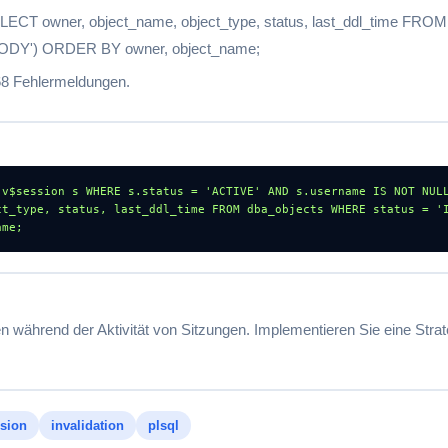
e: SELECT owner, object_name, object_type, status, last_ddl_time F
BODY') ORDER BY owner, object_name;
68 Fehlermeldungen.
v$session s WHERE s.status = 'ACTIVE' AND s.username IS NOT NULL
ct_type, status, last_ddl_time FROM dba_objects WHERE status = 'I
ame;
 während der Aktivität von Sitzungen. Implementieren Sie eine Stra
sion
invalidation
plsql