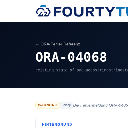
← ORA-Fehler Referenz
ORA-04068
existing state of packagesstringstringst
Die Fehlermeldung ORA-04068 
WARNUNG
Plsql
HINTERGRUND