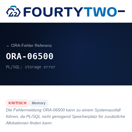
← ORA-Fehler Referenz
ORA-06500
PL/SQL: storage error
KRITISCH
Memory
Die Fehlermeldung ORA-06500 kann zu einem Systemausfall
führen, da PL/SQL nicht genügend Speicherplatz für zusätzliche
Allokationen finden kann.