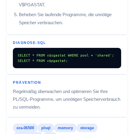
V$PGASTAT.
Beheben Sie laufende Programme, die unnötige
Speicher verbrauchen.
DIAGNOSE-SQL
SELECT * FROM v$sgastat WHERE pool = 'shared'; 
SELECT * FROM v$pgastat;
PRÄVENTION
Regelmäßig überwachen und optimieren Sie Ihre
PL/SQL-Programme, um unnötigen Speicherverbrauch
zu vermeiden.
ora-06500
plsql
memory
storage