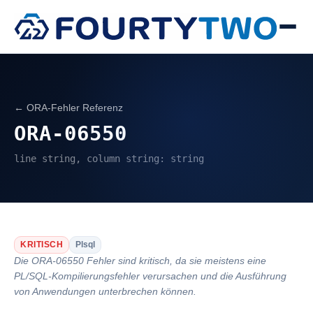
← ORA-Fehler Referenz
ORA-06550
line string, column string: string
KRITISCH
Plsql
Die ORA-06550 Fehler sind kritisch, da sie meistens eine
PL/SQL-Kompilierungsfehler verursachen und die Ausführung
von Anwendungen unterbrechen können.