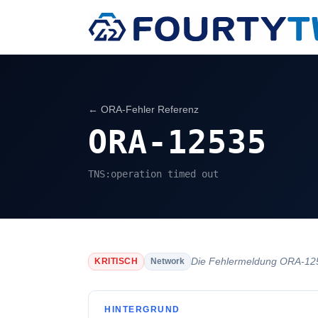
← ORA-Fehler Referenz
ORA-12535
TNS:operation timed out
Die Fehlermeldung ORA-1253
KRITISCH
Network
HINTERGRUND