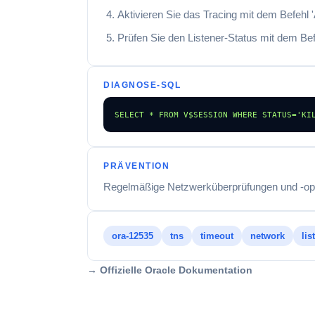
Aktivieren Sie das Tracing mit dem B
Prüfen Sie den Listener-Status mit dem Befeh
DIAGNOSE-SQL
SELECT * FROM V$SESSION WHERE STATUS='KI
PRÄVENTION
Regelmäßige Netzwerküberprüfungen und -opt
ora-12535
tns
timeout
network
lis
→ Offizielle Oracle Dokumentation