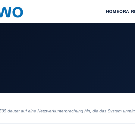
HOME
ORA-R
5 deutet auf eine Netzwerkunterbrechung hin, die das System unmitte