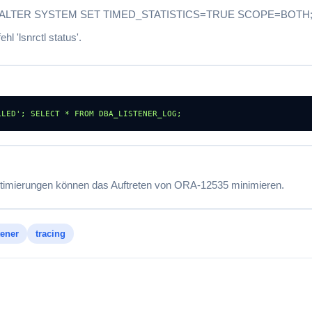
efehl 'ALTER SYSTEM SET TIMED_STATISTICS=TRUE SCOPE=BOTH;
l 'lsnrctl status'.
LLED'; SELECT * FROM DBA_LISTENER_LOG;
imierungen können das Auftreten von ORA-12535 minimieren.
tener
tracing